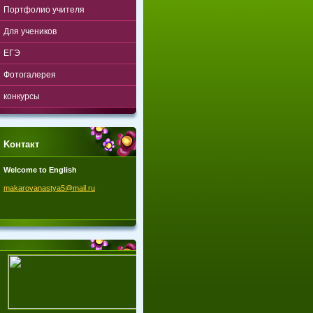
Портфолио учителя
Для учеников
ЕГЭ
Фотогалерея
конкурсы
Koнтакт
Welcome to English
makarova
nastya5@
mail.ru