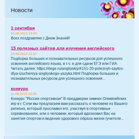
Новости
1 сентября
01.09.2013 13:05
Всех поздравляю с Днем Знаний!
15 полезных сайтов для изучения английского
22.08.2013 21:07
Подборка больших и познавательных ресурсов для успешного
освоения английского языка, в т.ч. и для сдачи ЕГЭ или ГИА.
Читать далее: https://4ege.ru/angliyskiy/4151-20-poleznyh-saytov-
dlya-izucheniya-angliyskogo-yazyka.html Подборка больших и
познавательных ресурсов для успешного освоения...
конкурс
11.08.2013 10:35
Конкурс "Россия спортивная" В преддверии зимних Олимпийских
игр в г. Сочи мы предлагаем вам рассказать о человеке из Вашего
региона, который прославил его, участвуя в спортивных
соревнованиях, или о человеке, который вдохновил Вас на
занятия спортом и ведение здорового образа жизни (учителе...